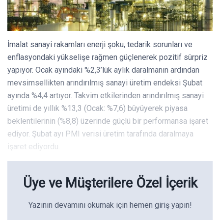
İmalat sanayi rakamları enerji şoku, tedarik sorunları ve
enflasyondaki yükselişe rağmen güçlenerek pozitif sürpriz
yapıyor. Ocak ayındaki %2,3’lük aylık daralmanın ardından
mevsimsellikten arındırılmış sanayi üretim endeksi Şubat
ayında %4,4 artıyor. Takvim etkilerinden arındırılmış sanayi
üretimi de yıllık %13,3 (Ocak: %7,6) büyüyerek piyasa
beklentilerinin (%8,8) üzerinde güçlü bir performansa işaret
ediyor. Şubat ayı PMI verisi üretim tarafında daralmaya
işaret ediyordu.
Üye ve Müşterilere Özel İçerik
Yazının devamını okumak için hemen giriş yapın!