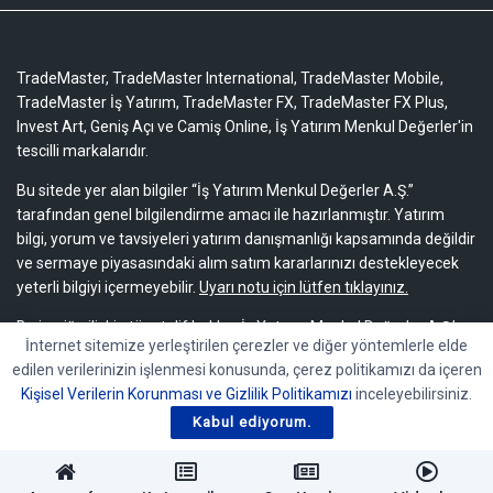
TradeMaster, TradeMaster International, TradeMaster Mobile,
TradeMaster İş Yatırım, TradeMaster FX, TradeMaster FX Plus,
Invest Art, Geniş Açı ve Camiş Online, İş Yatırım Menkul Değerler'in
tescilli markalarıdır.
Bu sitede yer alan bilgiler “İş Yatırım Menkul Değerler A.Ş.”
tarafından genel bilgilendirme amacı ile hazırlanmıştır. Yatırım
bilgi, yorum ve tavsiyeleri yatırım danışmanlığı kapsamında değildir
ve sermaye piyasasındaki alım satım kararlarınızı destekleyecek
yeterli bilgiyi içermeyebilir.
Uyarı notu için lütfen tıklayınız.
Bu içeriğe ilişkin tüm telif hakları İş Yatırım Menkul Değerler A.Ş.’ye
İnternet sitemize yerleştirilen çerezler ve diğer yöntemlerle elde
aittir. Bu içerik, açık iznimiz olmaksızın başkaları tarafından
edilen verilerinizin işlenmesi konusunda, çerez politikamızı da içeren
herhangi bir amaçla, kısmen veya tamamen çoğaltılamaz,
Kişisel Verilerin Korunması ve Gizlilik Politikamızı
inceleyebilirsiniz.
dağıtılamaz, yayımlanamaz veya değiştirilemez.
Kabul ediyorum.