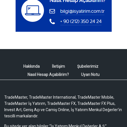
Hakkında
İletişim
Şubelerimiz
Nasıl Hesap Açabilirim?
Uyarı Notu
TradeMaster, TradeMaster International, TradeMaster Mobile,
TradeMaster İş Yatırım, TradeMaster FX, TradeMaster FX Plus,
Invest Art, Geniş Açı ve Camiş Online, İş Yatırım Menkul Değerler'in
tescilli markalarıdır.
Bu sitede yer alan bilgiler “İş Yatırım Menkul Değerler A.Ş.”