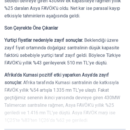
sebebi devreye giren 430MW ek kapasiteye rağmen yıllık
%25 daralan Asya FAVÖK’ü oldu. Net kar ise parasal kayıp
etkisiyle tahminlerin aşağısında geldi.
Son Çeyrekte Öne Çıkanlar
Yurtiçi fiyatlar nedeniyle zayıf sonuçlar.
Beklendiği üzere
zayıf fiyat ortamında doğalgaz santralinin düşük kapasite
faktörü sebebiyle yurtiçi taraf zayıf geldi. Böylece Türkiye
FAVÖK’ü yıllık %43 gerileyerek 510 mn TL’ye düştü.
Afrika’da Kumasi pozitif etki yaparken Asya’da zayıf
sonuçlar.
Afrika tarafında Kumasi santralinin de katkısıyla
FAVÖK yıllık %54 artışla 1.335 mn TL’ye ulaştı. Fakat
geçtiğimiz senenin ikinci yarısında devreye giren 430MW
Talimercan santraline rağmen, Asya FAVÖK’ü yıllık %25
geriledi ve 1.416 mn TL’ye düştü. Asya FAVÖK marjı ise
1Ç25’te %83’ten 1Ç26’da %62 ye geriledi.