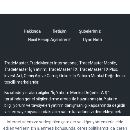
Hakkında
İletişim
Şubelerimiz
Nasıl Hesap Açabilirim?
Uyarı Notu
TradeMaster, TradeMaster International, TradeMaster Mobile,
TradeMaster İş Yatırım, TradeMaster FX, TradeMaster FX Plus,
Invest Art, Geniş Açı ve Camiş Online, İş Yatırım Menkul Değerler'in
tescilli markalarıdır.
Bu sitede yer alan bilgiler “İş Yatırım Menkul Değerler A.Ş.”
tarafından genel bilgilendirme amacı ile hazırlanmıştır. Yatırım
bilgi, yorum ve tavsiyeleri yatırım danışmanlığı kapsamında değildir
ve sermaye piyasasındaki alım satım kararlarınızı destekleyecek
yeterli bilgiyi içermeyebilir.
Uyarı notu için lütfen tıklayınız.
İnternet sitemize yerleştirilen çerezler ve diğer yöntemlerle elde
edilen verilerinizin işlenmesi konusunda, çerez politikamızı da içeren
Bu içeriğe ilişkin tüm telif hakları İş Yatırım Menkul Değerler A.Ş.’ye