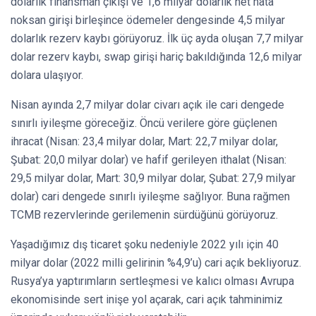
dolarlık finansman çıkışı ve 1,6 milyar dolarlık net hata
noksan girişi birleşince ödemeler dengesinde 4,5 milyar
dolarlık rezerv kaybı görüyoruz. İlk üç ayda oluşan 7,7 milyar
dolar rezerv kaybı, swap girişi hariç bakıldığında 12,6 milyar
dolara ulaşıyor.
Nisan ayında 2,7 milyar dolar civarı açık ile cari dengede
sınırlı iyileşme göreceğiz. Öncü verilere göre güçlenen
ihracat (Nisan: 23,4 milyar dolar, Mart: 22,7 milyar dolar,
Şubat: 20,0 milyar dolar) ve hafif gerileyen ithalat (Nisan:
29,5 milyar dolar, Mart: 30,9 milyar dolar, Şubat: 27,9 milyar
dolar) cari dengede sınırlı iyileşme sağlıyor. Buna rağmen
TCMB rezervlerinde gerilemenin sürdüğünü görüyoruz.
Yaşadığımız dış ticaret şoku nedeniyle 2022 yılı için 40
milyar dolar (2022 milli gelirinin %4,9’u) cari açık bekliyoruz.
Rusya’ya yaptırımların sertleşmesi ve kalıcı olması Avrupa
ekonomisinde sert inişe yol açarak, cari açık tahminimiz