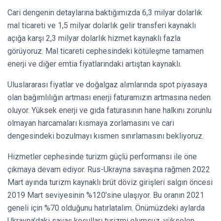
Cari dengenin detaylarına baktığımızda 6,3 milyar dolarlık
mal ticareti ve 1,5 milyar dolarlık gelir transferi kaynaklı
açığa karşı 2,3 milyar dolarlık hizmet kaynaklı fazla
görüyoruz. Mal ticareti cephesindeki kötüleşme tamamen
enerji ve diğer emtia fiyatlarındaki artıştan kaynaklı.
Uluslararası fiyatlar ve doğalgaz alımlarında spot piyasaya
olan bağımlılığın artması enerji faturamızın artmasına neden
oluyor. Yüksek enerji ve gıda faturasının hane halkını zorunlu
olmayan harcamaları kısmaya zorlamasını ve cari
dengesindeki bozulmayı kısmen sınırlamasını bekliyoruz.
Hizmetler cephesinde turizm güçlü performansı ile öne
çıkmaya devam ediyor. Rus-Ukrayna savaşına rağmen 2022
Mart ayında turizm kaynaklı brüt döviz girişleri salgın öncesi
2019 Mart seviyesinin %120’sine ulaşıyor. Bu oranın 2021
geneli için %70 olduğunu hatırlatalım. Önümüzdeki aylarda
Ukrayna’daki savaş koşulları turizmi olumsuz, yükselen