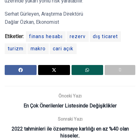
üzerinde yukarı yönlü risk yaratabilir.
Serhat Gürleyen, Araştırma Direktörü
Dağlar Özkan, Ekonomist
Etiketler:
finans hesabı
rezerv
dış ticaret
turizm
makro
cari açık
Önceki Yazı
En Çok Önerilenler Listesinde Değişiklikler
Sonraki Yazı
2022 tahminleri ile özsermaye karlılığı en az %40 olan
hisseler..