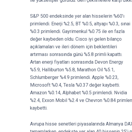
ile yükselişler görüldü. Geri çekilmelere karşı dikka
S&P 500 endeksinde yer alan hisselerin %60’ı
primlendi. Enerji %2.5, BT %0.5, altyapı %0.3, sınai
%0.3 primlendi. Gayrimenkul %0.75 ile en fazla
değer kaybeden oldu. Cisco iyi gelen bilanço
açıklamaları ve ileri dönem için beklentileri
artırması sonrasında günü %5.8 primli kapattı.
Artan enerji fiyatları sonrasında Devon Energy
%5.9, Halliburton %5.8, Marathon Oil %5.1,
Schlumberger %4.9 primlendi. Apple %0.23,
Microsoft %0.4, Tesla %0.37 değer kaybetti.
Amazon %0.14, Alphabet %0.5 primlendi. Nvidia
%2.4, Exxon Mobil %2.4 ve Chevron %0.84 primle
kaybetti.
Avrupa hisse senetleri piyasalarında Almanya D
tamamlarken, endekste yer alan 40 hissenin 25’i p