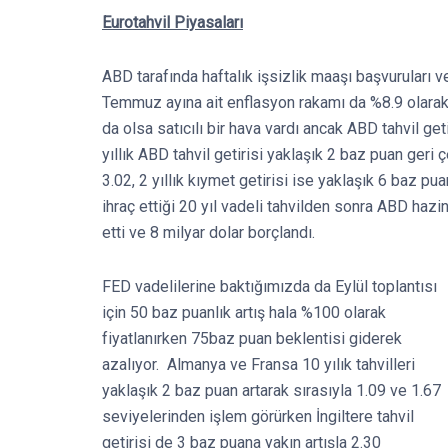
Eurotahvil Piyasaları
ABD tarafında haftalık işsizlik maaşı başvuruları ve
Temmuz ayına ait enflasyon rakamı da %8.9 olarak 
da olsa satıcılı bir hava vardı ancak ABD tahvil g
yıllık ABD tahvil getirisi yaklaşık 2 baz puan geri
3.02, 2 yıllık kıymet getirisi ise yaklaşık 6 baz p
ihraç ettiği 20 yıl vadeli tahvilden sonra ABD hazi
etti ve 8 milyar dolar borçlandı.
FED vadelilerine baktığımızda da Eylül toplantısı
için 50 baz puanlık artış hala %100 olarak
fiyatlanırken 75baz puan beklentisi giderek
azalıyor. Almanya ve Fransa 10 yılık tahvilleri
yaklaşık 2 baz puan artarak sırasıyla 1.09 ve 1.67
seviyelerinden işlem görürken İngiltere tahvil
getirisi de 3 baz puana yakın artışla 2.30