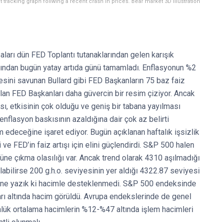
t tracking graph follwing a recent crash in prices. Bear market 3D illustration
rı dün FED Toplantı tutanaklarından gelen karışık
ardından bugün yatay artıda günü tamamladı. Enflasyonun %2
ini savunan Bullard gibi FED Başkanların 75 baz faiz
olan FED Başkanları daha güvercin bir resim çiziyor. Ancak
sı, etkisinin çok olduğu ve geniş bir tabana yayılması
nflasyon baskısının azaldığına dair çok az belirti
 edeceğine işaret ediyor. Bugün açıklanan haftalık işsizlik
i ve FED’in faiz artışı için elini güçlendirdi. S&P 500 halen
tüne çıkma olasılığı var. Ancak trend olarak 4310 aşılmadığı
abilirse 200 g.h.o. seviyesinin yer aldığı 4322.87 seviyesi
 ne yazık ki hacimle desteklenmedi. S&P 500 endeksinde
rı altında hacim görüldü. Avrupa endekslerinde de genel
ünlük ortalama hacimlerin %12-%47 altında işlem hacimleri