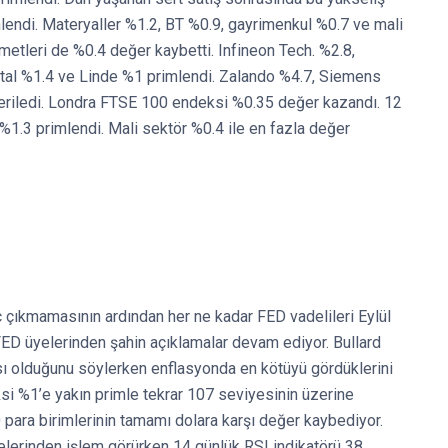
imlendi. Materyaller %1.2, BT %0.9, gayrimenkul %0.7 ve mali
zmetleri de %0.4 değer kaybetti. Infineon Tech. %2.8,
al %1.4 ve Linde %1 primlendi. Zalando %4.7, Siemens
riledi. Londra FTSE 100 endeksi %0.35 değer kazandı. 12
 %1.3 primlendi. Mali sektör %0.4 ile en fazla değer
ç çıkmamasının ardından her ne kadar FED vadelileri Eylül
 FED üyelerinden şahin açıklamalar devam ediyor. Bullard
ası olduğunu söylerken enflasyonda en kötüyü gördüklerini
ksi %1’e yakın primle tekrar 107 seviyesinin üzerine
para birimlerinin tamamı dolara karşı değer kaybediyor.
lerinden işlem görürken 14 günlük RSI indikatörü 38