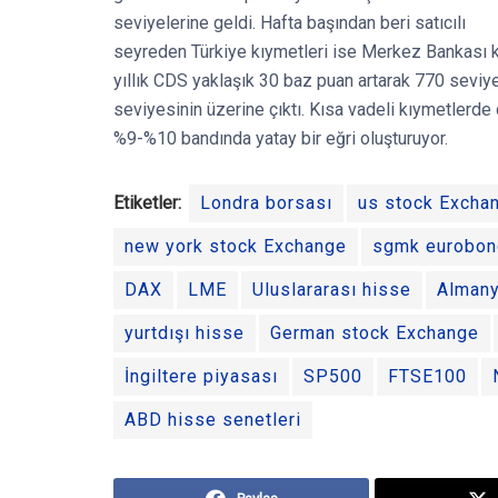
seviyelerine geldi. Hafta başından beri satıcılı
seyreden Türkiye kıymetleri ise Merkez Bankası kar
yıllık CDS yaklaşık 30 baz puan artarak 770 seviyel
seviyesinin üzerine çıktı. Kısa vadeli kıymetlerde 
%9-%10 bandında yatay bir eğri oluşturuyor.
Etiketler:
Londra borsası
us stock Excha
new york stock Exchange
sgmk eurobon
DAX
LME
Uluslararası hisse
Almany
yurtdışı hisse
German stock Exchange
İngiltere piyasası
SP500
FTSE100
ABD hisse senetleri