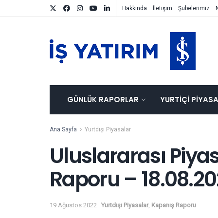
Hakkında
İletişim
Şubelerimiz
GÜNLÜK RAPORLAR
YURTIÇI PIYAS
Ana Sayfa
Yurtdışı Piyasalar
Uluslararası Piya
Raporu – 18.08.2
19 Ağustos 2022
Yurtdışı Piyasalar
,
Kapanış Raporu