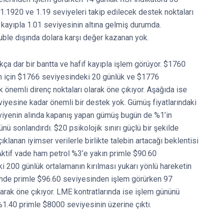
 1.1920 ve 1.19 seviyeleri takip edilecek destek noktaları
 kayıpla 1.01 seviyesinin altına gelmiş durumda.
uble dışında dolara karşı değer kazanan yok.
ça dar bir bantta ve hafif kayıpla işlem görüyor. $1760
n için $1766 seviyesindeki 20 günlük ve $1776
 önemli direnç noktaları olarak öne çıkıyor. Aşağıda ise
yesine kadar önemli bir destek yok. Gümüş fiyatlarındaki
viyenin alında kapanış yapan gümüş bugün de %1’in
ü sonlandırdı. $20 psikolojik sınırı güçlü bir şekilde
klanan iyimser verilerle birlikte talebin artacağı beklentisi
. Aktif vade ham petrol %3’e yakın primle $90.60
 200 günlük ortalamanın kırılması yukarı yönlü hareketin
inde primle $96.60 seviyesinden işlem görürken 97
 olarak öne çıkıyor. LME kontratlarında ise işlem gününü
%1.40 primle $8000 seviyesinin üzerine çıktı.