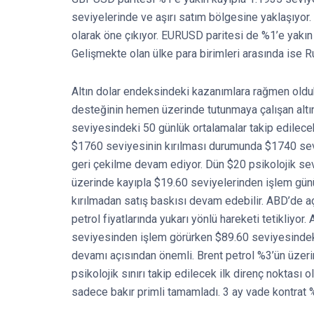
seviyelerinde ve aşırı satım bölgesine yaklaşıyor.
olarak öne çıkıyor. EURUSD paritesi de %1’e yakın
Gelişmekte olan ülke para birimleri arasında ise R
Altın dolar endeksindeki kazanımlara rağmen olduk
desteğinin hemen üzerinde tutunmaya çalışan altı
seviyesindeki 50 günlük ortalamalar takip edilecek
$1760 seviyesinin kırılması durumunda $1740 sevi
geri çekilme devam ediyor. Dün $20 psikolojik se
üzerinde kayıpla $19.60 seviyelerinden işlem günün
kırılmadan satış baskısı devam edebilir. ABD’de açı
petrol fiyatlarında yukarı yönlü hareketi tetikliyor
seviyesinden işlem görürken $89.60 seviyesindeki
devamı açısından önemli. Brent petrol %3’ün üzer
psikolojik sınırı takip edilecek ilk direnç noktası
sadece bakır primli tamamladı. 3 ay vade kontrat 