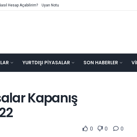
Nasıl Hesap Açabilirim?
Uyarı Notu
ALAR
YURTDIŞI PIYASALAR
SON HABERLER
V
salar Kapanış
022
0
0
0