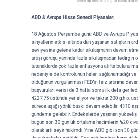
close up shot of a digital stock marke
ABD & Avrupa Hisse Senedi Piyasaları
18 Ağustos Perşembe günü ABD ve Avrupa Piyasala
sinyallerin etkisi altında dün yaşanan satışların 
seviyesine gelene kadar sıkılaşmanın devam etmes
artışı görüşü yanında fazla sıkılaşmadan tedirgin 
tutanaklarda çok fazla enflasyona atıfta bulunulma
nedeniyle de kontrolünün halen sağlanamadığı ve e
olduğunun vurgulanması FED’in faiz artırıma devam
başvuruları verisi de 3 hafta sonra ilk defa geriled
4227.75 üstünde yer alıyor ve tekrar 200 g.h.o. üs
sürece aşağı yönlü baskı devam edebilir. 4310 aşıl
gündeme gelebilir. Endekslerde yaşanan yükseliş
bugün son 30 günlük ortalama hacimlerin %20 civa
olarak artı seyir hakimdi. Yine ABD gibi son 30 g