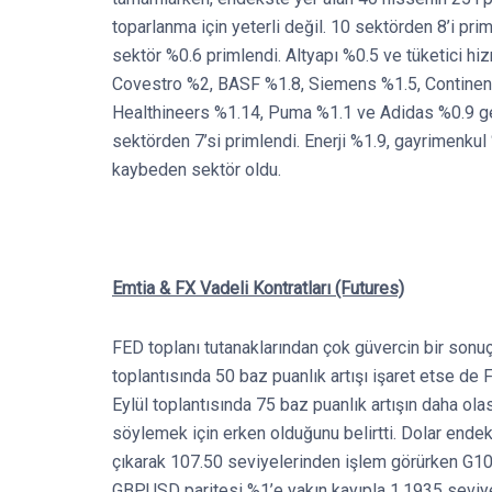
toparlanma için yeterli değil. 10 sektörden 8’i pr
sektör %0.6 primlendi. Altyapı %0.5 ve tüketici hi
Covestro %2, BASF %1.8, Siemens %1.5, Continent
Healthineers %1.14, Puma %1.1 ve Adidas %0.9 ge
sektörden 7’si primlendi. Enerji %1.9, gayrimenkul
kaybeden sektör oldu.
Emtia & FX Vadeli Kontratları (Futures)
FED toplanı tutanaklarından çok güvercin bir sonu
toplantısında 50 baz puanlık artışı işaret etse de
Eylül toplantısında 75 baz puanlık artışın daha ol
söylemek için erken olduğunu belirtti. Dolar ende
çıkarak 107.50 seviyelerinden işlem görürken G10 
GBPUSD paritesi %1’e yakın kayıpla 1.1935 seviye