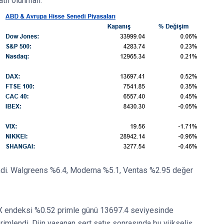
tli olunmalı.
ndi. Walgreens %6.4, Moderna %5.1, Ventas %2.95 değer
AX endeksi %0.52 primle günü 13697.4 seviyesinde
rimlendi. Dün yaşanan sert satış sonrasında bu yükseliş