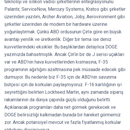
teknoloji ve silikon vadisi şirketlerinin entegrasyonunu
Palantir, ServiceNow, Mercury Systems, Kratos gibi şirketler
üzerinden yazılım, Archer Aviation, Joby, Aerovironment gibi
şirketler üzerinden de modern bir hardware üzerine
yoğunlaştırmak. Çünkü ABD ordusunun Çin’e göre en büyük
avantajı yenilik ve üretkenlik. Diğer bir tema ise deniz
kuvvetlerindeki eksikler. Bu başlıklardan detaylıca DOGE
yazımızda bahsetmiştik. Ancak Çin’in bir de J serisi uçakları
var ve ABD’nin hava kuvvetlerinden kısmasına, F-35
programının ağırlığını azaltmasına pek müsaade edecek gibi
durmuyor. Bu nedenle biz F-35 için de ABD’nin savunma
bütçesi için de korkuları paylaşmıyoruz. F-16 karlılığının iyi
seyrettiğini belirten Lockheed Martin, aynı zamanda sipariş
rakamlarının da dünya çapında güçlü olduğunu belirtti.
Açıklanacak programları daha net görmek gerekecek ve
DOGE belirsizliği kalkmadan burada bir hareket görmemiz
zor. Ancak potansiyel mevcut ve fazla fiyatlanmış korkular
olduğunu düşünüyoruz.