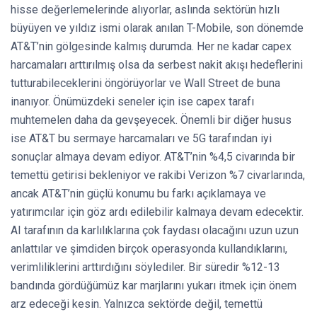
hisse değerlemelerinde alıyorlar, aslında sektörün hızlı
büyüyen ve yıldız ismi olarak anılan T-Mobile, son dönemde
AT&T’nin gölgesinde kalmış durumda. Her ne kadar capex
harcamaları arttırılmış olsa da serbest nakit akışı hedeflerini
tutturabileceklerini öngörüyorlar ve Wall Street de buna
inanıyor. Önümüzdeki seneler için ise capex tarafı
muhtemelen daha da gevşeyecek. Önemli bir diğer husus
ise AT&T bu sermaye harcamaları ve 5G tarafından iyi
sonuçlar almaya devam ediyor. AT&T’nin %4,5 civarında bir
temettü getirisi bekleniyor ve rakibi Verizon %7 civarlarında,
ancak AT&T’nin güçlü konumu bu farkı açıklamaya ve
yatırımcılar için göz ardı edilebilir kalmaya devam edecektir.
AI tarafının da karlılıklarına çok faydası olacağını uzun uzun
anlattılar ve şimdiden birçok operasyonda kullandıklarını,
verimliliklerini arttırdığını söylediler. Bir süredir %12-13
bandında gördüğümüz kar marjlarını yukarı itmek için önem
arz edeceği kesin. Yalnızca sektörde değil, temettü