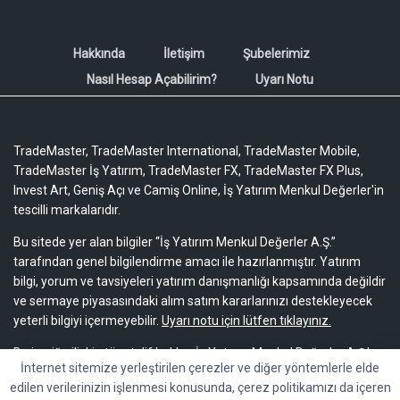
Hakkında
İletişim
Şubelerimiz
Nasıl Hesap Açabilirim?
Uyarı Notu
TradeMaster, TradeMaster International, TradeMaster Mobile,
TradeMaster İş Yatırım, TradeMaster FX, TradeMaster FX Plus,
Invest Art, Geniş Açı ve Camiş Online, İş Yatırım Menkul Değerler'in
tescilli markalarıdır.
Bu sitede yer alan bilgiler “İş Yatırım Menkul Değerler A.Ş.”
tarafından genel bilgilendirme amacı ile hazırlanmıştır. Yatırım
bilgi, yorum ve tavsiyeleri yatırım danışmanlığı kapsamında değildir
ve sermaye piyasasındaki alım satım kararlarınızı destekleyecek
yeterli bilgiyi içermeyebilir.
Uyarı notu için lütfen tıklayınız.
Bu içeriğe ilişkin tüm telif hakları İş Yatırım Menkul Değerler A.Ş.’ye
İnternet sitemize yerleştirilen çerezler ve diğer yöntemlerle elde
aittir. Bu içerik, açık iznimiz olmaksızın başkaları tarafından
edilen verilerinizin işlenmesi konusunda, çerez politikamızı da içeren
herhangi bir amaçla, kısmen veya tamamen çoğaltılamaz,