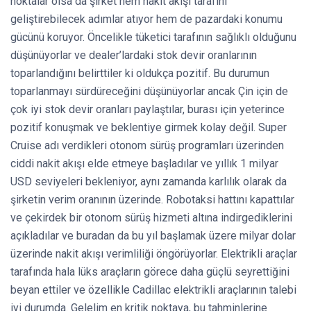
noktalar olsa da şirket hem nakit akışı tarafını
geliştirebilecek adımlar atıyor hem de pazardaki konumu
gücünü koruyor. Öncelikle tüketici tarafının sağlıklı olduğunu
düşünüyorlar ve dealer’lardaki stok devir oranlarının
toparlandığını belirttiler ki oldukça pozitif. Bu durumun
toparlanmayı sürdüreceğini düşünüyorlar ancak Çin için de
çok iyi stok devir oranları paylaştılar, burası için yeterince
pozitif konuşmak ve beklentiye girmek kolay değil. Super
Cruise adı verdikleri otonom sürüş programları üzerinden
ciddi nakit akışı elde etmeye başladılar ve yıllık 1 milyar
USD seviyeleri bekleniyor, aynı zamanda karlılık olarak da
şirketin verim oranının üzerinde. Robotaksi hattını kapattılar
ve çekirdek bir otonom sürüş hizmeti altına indirgediklerini
açıkladılar ve buradan da bu yıl başlamak üzere milyar dolar
üzerinde nakit akışı verimliliği öngörüyorlar. Elektrikli araçlar
tarafında hala lüks araçların görece daha güçlü seyrettiğini
beyan ettiler ve özellikle Cadillac elektrikli araçlarının talebi
iyi durumda. Gelelim en kritik noktaya, bu tahminlerine