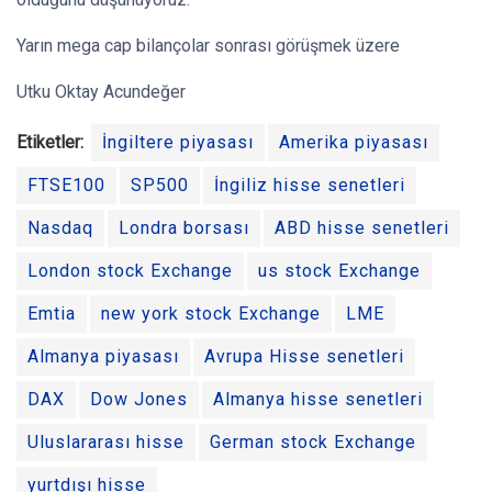
Yarın mega cap bilançolar sonrası görüşmek üzere
Utku Oktay Acundeğer
Etiketler:
İngiltere piyasası
Amerika piyasası
FTSE100
SP500
İngiliz hisse senetleri
Nasdaq
Londra borsası
ABD hisse senetleri
London stock Exchange
us stock Exchange
Emtia
new york stock Exchange
LME
Almanya piyasası
Avrupa Hisse senetleri
DAX
Dow Jones
Almanya hisse senetleri
Uluslararası hisse
German stock Exchange
yurtdışı hisse