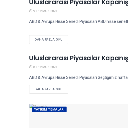
Uluslararası Piyasalar Kapanış
YURTDIŞI PIYASALAR
9 TEMMUZ 2024
ABD & Avrupa Hisse Senedi Piyasaları ABD hisse senetl
...
DETAILS
DAHA FAZLA OKU
Uluslararası Piyasalar Kapanış
YURTDIŞI PIYASALAR
8 TEMMUZ 2024
ABD & Avrupa Hisse Senedi Piyasaları Geçtiğimiz hafta 
DETAILS
DAHA FAZLA OKU
YATIRIM TEMALARI