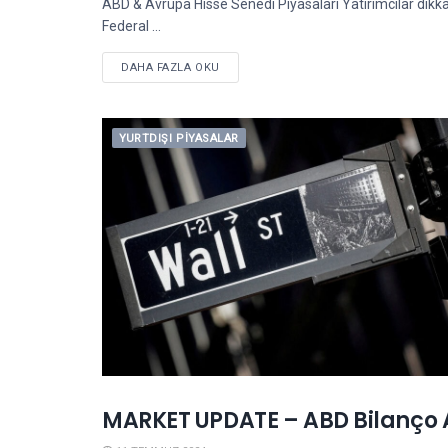
ABD & Avrupa Hisse Senedi Piyasaları Yatırımcılar dikkat
Federal ...
DETAILS
DAHA FAZLA OKU
YURTDIŞI PIYASALAR
MARKET UPDATE – ABD Bilanço 
BILANÇO AÇIKLAMALARI