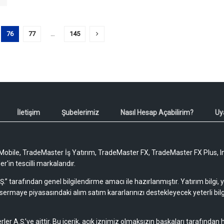
76
77
…
145
İletişim
Şubelerimiz
Nasıl Hesap Açabilirim?
Uy
obile, TradeMaster İş Yatırım, TradeMaster FX, TradeMaster FX Plus, I
'in tescilli markalarıdır.
Ş.” tarafından genel bilgilendirme amacı ile hazırlanmıştır. Yatırım bilgi,
sermaye piyasasındaki alım satım kararlarınızı destekleyecek yeterli bilg
rler A.Ş.’ye aittir. Bu içerik, açık iznimiz olmaksızın başkaları tarafından