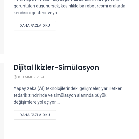
görüntüleri düşünürsek, kesinlikle bir robot resmi oralarda
kendisini gösterir veya ...
DETAILS
DAHA FAZLA OKU
Dijital İkizler-Simülasyon
8 TEMMUZ 2024
Yapay zeka (AI) teknolojilerindeki gelişmeler, yarı iletken
tedarik zincirinde ve simülasyon alanında büyük
değişimlere yol açıyor. ...
DETAILS
DAHA FAZLA OKU