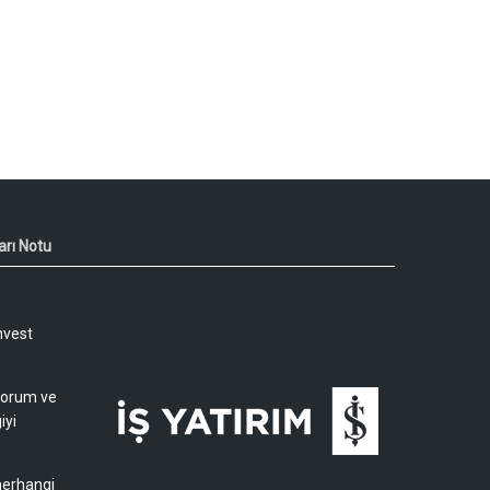
arı Notu
nvest
 yorum ve
iyi
 herhangi