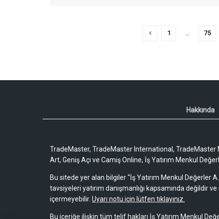
1
…
75
Hakkında
TradeMaster, TradeMaster International, TradeMaster M
Art, Geniş Açı ve Camiş Online, İş Yatırım Menkul Değerler
Bu sitede yer alan bilgiler “İş Yatırım Menkul Değerler A.
tavsiyeleri yatırım danışmanlığı kapsamında değildir ve 
içermeyebilir.
Uyarı notu için lütfen tıklayınız.
Bu içeriğe ilişkin tüm telif hakları İş Yatırım Menkul Değe