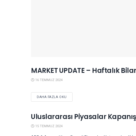
MARKET UPDATE – Haftalık Bila
BILANÇO AÇIKLAMALARI
16 TEMMUZ 2024
DETAILS
DAHA FAZLA OKU
Uluslararası Piyasalar Kapanış
YURTDIŞI PIYASALAR
15 TEMMUZ 2024